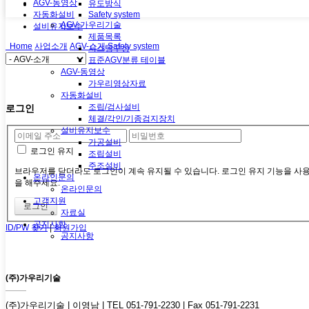
AGV-동영상
유도방식
Safety system
자동화설비
AGV-가우리기술
설비유지보수
제품목록
Home
사업소개
AGV-소개
Safety system
시스템구성
표준AGV분류 테이블
AGV-동영상
가우리영상자료
자동화설비
조립/검사설비
로그인
체결/각인/기종검지장치
설비유지보수
가공설비
로그인 유지
조립설비
주조설비
브라우저를 닫더라도 로그인이 계속 유지될 수 있습니다. 로그인 유지 기능을 사용
온라인문의
을 해주세요.
온라인문의
고객지원
자료실
공지사항
ID/PW 찾기
|
회원가입
공지사항
(주)가우리기술
(주)가우리기술 | 이영남 | TEL 051-791-2230 | Fax 051-791-2231