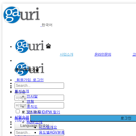
메뉴 건너뛰기
한국어
(주)가우리기술
회사소개
사업소개
온라인문의
고
(주)가우리기술
-
인사말
-
AGV-소개
-
온라인문의
-
회원가입
로그인
-
연혁
-
AGV-가우리기술
-
조직도
-
AGV-동영상
회사소개
로그인
인사말
-
오시는길
-
자동화설비
연혁
-
설비유지보수
조직도
오시는길
로그인 유지
ID/PW 찾기
사업소개
회원가입
로그인
사업소개
AGV-소개
Language:한국어
AGV-소개
시스템개요
AGV-가우리기술
용도별AGV분류