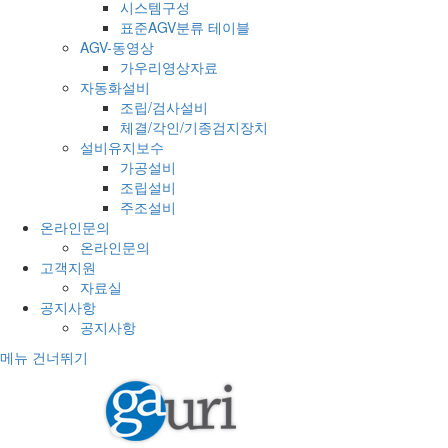
시스템구성
표준AGV분류 테이블
AGV-동영상
가우리영상자료
자동화설비
조립/검사설비
체결/각인/기종검지장치
설비유지보수
가공설비
조립설비
주조설비
온라인문의
온라인문의
고객지원
자료실
공지사항
공지사항
메뉴 건너뛰기