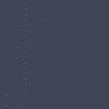
시스템개요
용도별AGV분류
유도방식
Safety system
AGV-가우리기술
제품목록
시스템구성
표준AGV분류 테이블
AGV-동영상
가우리영상자료
자동화설비
조립/검사설비
체결/각인/기종검지장치
설비유지보수
가공설비
조립설비
주조설비
온라인문의
온라인문의
고객지원