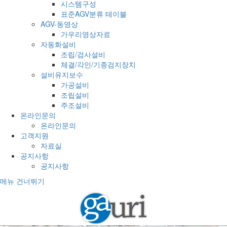
시스템구성
표준AGV분류 테이블
AGV-동영상
가우리영상자료
자동화설비
조립/검사설비
체결/각인/기종검지장치
설비유지보수
가공설비
조립설비
주조설비
온라인문의
온라인문의
고객지원
자료실
공지사항
공지사항
메뉴 건너뛰기