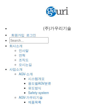
(주)가우리기술
회원가입
로그인
회사소개
인사말
연혁
조직도
오시는길
사업소개
AGV-소개
시스템개요
용도별AGV분류
유도방식
Safety system
AGV-가우리기술
제품목록